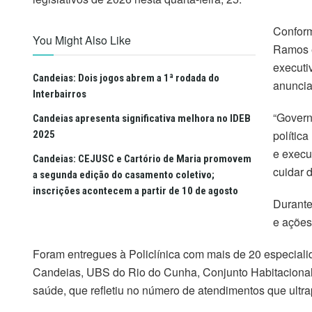
Conforme
You Might Also Like
Ramos e
executi
Candeias: Dois jogos abrem a 1ª rodada do
anuncia
Interbairros
“Govern
Candeias apresenta significativa melhora no IDEB
política
2025
e execu
Candeias: CEJUSC e Cartório de Maria promovem
cuidar 
a segunda edição do casamento coletivo;
inscrições acontecem a partir de 10 de agosto
Durante
e ações
Foram entregues à Policlínica com mais de 20 especial
Candeias, UBS do Rio do Cunha, Conjunto Habitacional V
saúde, que refletiu no número de atendimentos que ultra