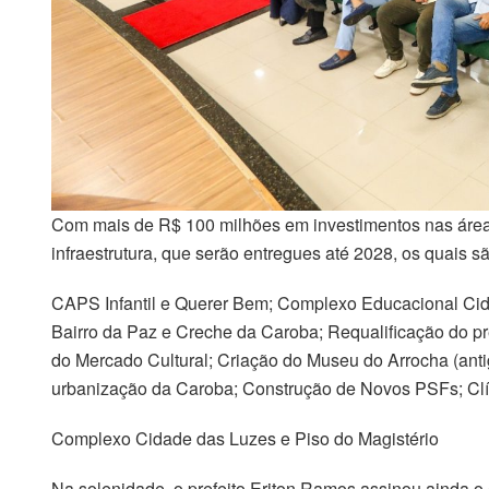
Com mais de R$ 100 milhões em investimentos nas áreas 
infraestrutura, que serão entregues até 2028, os quais sã
CAPS Infantil e Querer Bem; Complexo Educacional Cid
Bairro da Paz e Creche da Caroba; Requalificação do pr
do Mercado Cultural; Criação do Museu do Arrocha (antig
urbanização da Caroba; Construção de Novos PSFs; Clín
Complexo Cidade das Luzes e Piso do Magistério
Na solenidade, o prefeito Eriton Ramos assinou ainda o