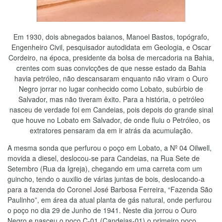
Em 1930, dois abnegados baianos, Manoel Bastos, topógrafo,
Engenheiro Civil, pesquisador autodidata em Geologia, e Oscar
Cordeiro, na época, presidente da bolsa de mercadoria na Bahia,
crentes com suas convicções de que nesse estado da Bahia
havia petróleo, não descansaram enquanto não viram o Ouro
Negro jorrar no lugar conhecido como Lobato, subúrbio de
Salvador, mas não tiveram êxito. Para a história, o petróleo
nasceu de verdade foi em Candeias, pois depois do grande sinal
que houve no Lobato em Salvador, de onde fluiu o Petróleo, os
extratores pensaram da em ir atrás da acumulação.
A mesma sonda que perfurou o poço em Lobato, a Nº 04 Oilwell,
movida a diesel, deslocou-se para Candeias, na Rua Sete de
Setembro (Rua da Igreja), chegando em uma carreta com um
guincho, tendo o auxilio de várias juntas de bois, deslocando-a
para a fazenda do Coronel José Barbosa Ferreira, “Fazenda São
Paulinho”, em área da atual planta de gás natural, onde perfurou
o poço no dia 29 de Junho de 1941. Neste dia jorrou o Ouro
Negro e nasceu o poço C-01 (Candeias-01) o primeiro poço