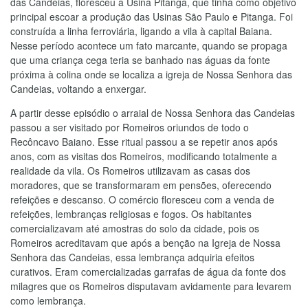
das Candeias, floresceu a Usina Pitanga, que tinha como objetivo
principal escoar a produção das Usinas São Paulo e Pitanga. Foi
construída a linha ferroviária, ligando a vila à capital Baiana.
Nesse período acontece um fato marcante, quando se propaga
que uma criança cega teria se banhado nas águas da fonte
próxima à colina onde se localiza a igreja de Nossa Senhora das
Candeias, voltando a enxergar.
A partir desse episódio o arraial de Nossa Senhora das Candeias
passou a ser visitado por Romeiros oriundos de todo o
Recôncavo Baiano. Esse ritual passou a se repetir anos após
anos, com as visitas dos Romeiros, modificando totalmente a
realidade da vila. Os Romeiros utilizavam as casas dos
moradores, que se transformaram em pensões, oferecendo
refeições e descanso. O comércio floresceu com a venda de
refeições, lembranças religiosas e fogos. Os habitantes
comercializavam até amostras do solo da cidade, pois os
Romeiros acreditavam que após a benção na Igreja de Nossa
Senhora das Candeias, essa lembrança adquiria efeitos
curativos. Eram comercializadas garrafas de água da fonte dos
milagres que os Romeiros disputavam avidamente para levarem
como lembrança.