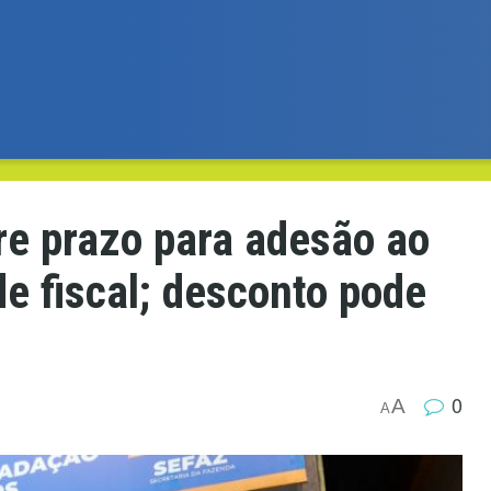
re prazo para adesão ao
e fiscal; desconto pode
0
A
A