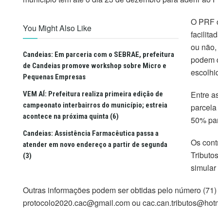
O PRF o
You Might Also Like
facilit
ou não, 
Candeias: Em parceria com o SEBRAE, prefeitura
podem 
de Candeias promove workshop sobre Micro e
escolhi
Pequenas Empresas
Entre a
VEM AÍ: Prefeitura realiza primeira edição de
campeonato interbairros do município; estreia
parcela
acontece na próxima quinta (6)
50% par
Candeias: Assistência Farmacêutica passa a
Os cont
atender em novo endereço a partir de segunda
Tributo
(3)
simular
Outras informações podem ser obtidas pelo número (71) 
protocolo2020.cac@gmail.com ou cac.can.tributos@hot