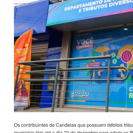
Os contribuintes de Candeias que possuem débitos tribut
município têm até o dia 23 de dezembro para aderir ao 